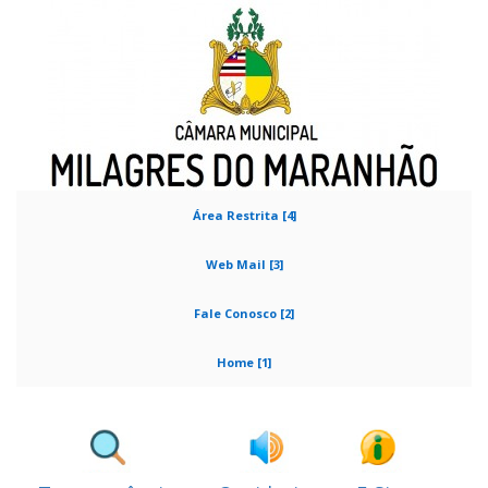
Área Restrita [4]
Web Mail [3]
Fale Conosco [2]
Home [1]