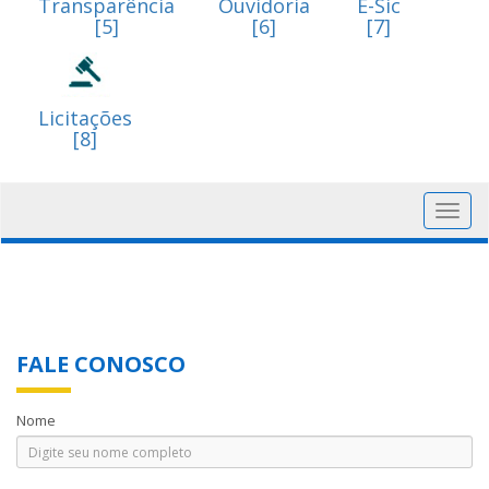
Transparência
Ouvidoria
E-Sic
[5]
[6]
[7]
Licitações
[8]
Toggl
navig
FALE CONOSCO
Nome