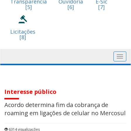
Transparência
Ouvidoria
E-Sic
[5]
[6]
[7]
Licitações
[8]
Toggl
navig
Interesse público
Acordo determina fim da cobrança de
roaming em ligações de celular no Mercosul
6314 visualizações