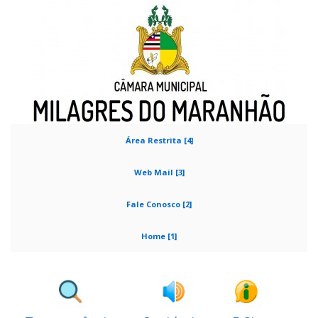
Área Restrita [4]
Web Mail [3]
Fale Conosco [2]
Home [1]