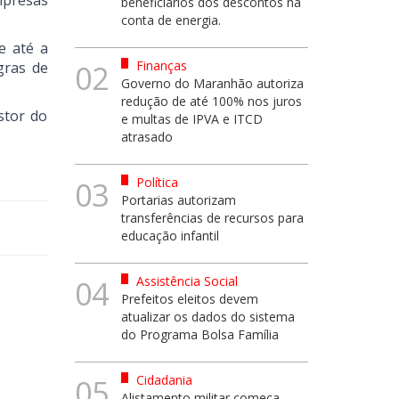
mpresas
beneficiários dos descontos na
conta de energia.
e até a
Finanças
gras de
02
Governo do Maranhão autoriza
redução de até 100% nos juros
stor do
e multas de IPVA e ITCD
atrasado
Política
03
Portarias autorizam
transferências de recursos para
educação infantil
Assistência Social
04
Prefeitos eleitos devem
atualizar os dados do sistema
do Programa Bolsa Família
Cidadania
05
Alistamento militar começa