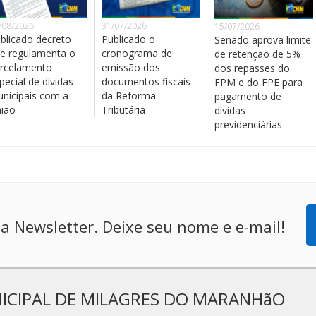
/08/2026
31/07/2026
15/07/2026
blicado decreto
Publicado o
Senado aprova limite
e regulamenta o
cronograma de
de retenção de 5%
rcelamento
emissão dos
dos repasses do
pecial de dívidas
documentos fiscais
FPM e do FPE para
nicipais com a
da Reforma
pagamento de
ião
Tributária
dívidas
previdenciárias
a Newsletter. Deixe seu nome e e-mail!
ICIPAL DE MILAGRES DO MARANHãO