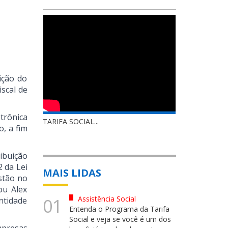
ição do
scal de
trônica
TARIFA SOCIAL...
, a fim
ibuição
2 da Lei
MAIS LIDAS
stão no
ou Alex
Assistência Social
01
ntidade
Entenda o Programa da Tarifa
Social e veja se você é um dos