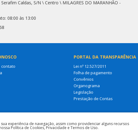
r Serafim Caldas, S/N \ Centro \ MILAGRES DO MARANHÃO -
to: 08:00 às 13:00
68
ONOSCO
PORTAL DA TRANSPARÊNCIA
 contato
Lei nº 12.527/2011
a
Folha de pagamento
Convênios
Organograma
Legislação
Prestação de Contas
a sua experiência de navegação, assim como providenciar alguns recursos
nossa Política de Cookies, Privacidade e Termos de Uso.