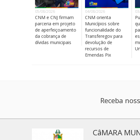
05/08/2026
04/08/2026
03
CNM e CNJ firmam
CNM orienta
Pu
parceria em projeto
Municípios sobre
qu
de aperfeiçoamento
funcionalidade do
pa
da cobrança de
Transferegov para
es
dívidas municipais
devolução de
mu
recursos de
Un
Emendas Pix
Receba noss
CâMARA MUN