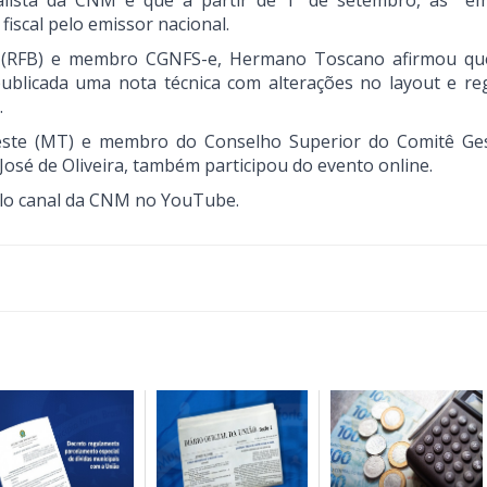
lista da CNM é que a partir de 1º de setembro, as e
iscal pelo emissor nacional.
sil (RFB) e membro CGNFS-e, Hermano Toscano afirmou qu
publicada uma nota técnica com alterações no layout e re
.
Leste (MT) e membro do Conselho Superior do Comitê Ge
José de Oliveira, também participou do evento online.
elo canal da CNM no YouTube.