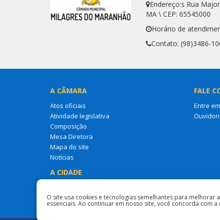
Endereço:s Rua Majo
MA \ CEP: 65545000
Horário de atendimen
Contato: (98)3486-10
A CÂMARA
FALE C
Atos oficiais
Entre em
Atividade legislativa
Ouvidori
Composição
Mesa Diretora
Mapa do site
Notícias
A CIDADE
Nossa história
Hino da cidade
O site usa cookies e tecnologias semelhantes para melhorar 
essenciais. Ao continuar em nosso site, você concorda com a 
Lei de criação